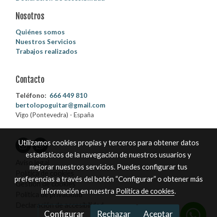
Nosotros
Quiénes somos
Nuestros Servicios
Trabajos realizados
Contacto
Teléfono:
666 449 810
bertolopoguitar@gmail.com
Vigo (Pontevedra) - España
Utilizamos cookies propias y terceros para obtener datos
estadísticos de la navegación de nuestros usuarios y
Aviso legal
mejorar nuestros servicios. Puedes configurar tus
Política de cookies
preferencias a través del botón “Configurar” o obtener más
Gestión de cookies
información en nuestra
Política de cookies
.
Política de privacidad
Declaración de accesibilidad
Configurar
Rechazar
Aceptar